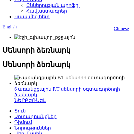
Ընկերության պրոֆիլ
Հավաստագրեր
Կապ մեզ հետ
English
Chinese
Սենսորի ձեռնարկ
Սենսորի ձեռնարկ
6 առանցքային F/T սենսորի օգտագործողի
ձեռնարկ
ՆԵՐԲԵՌՆԵԼ
Տուն
Արտադրանքներ
Դիմում
Նորություններ
Մեր մասին