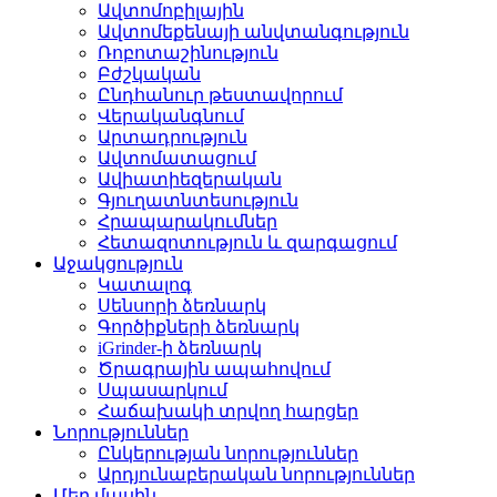
Ավտոմոբիլային
Ավտոմեքենայի անվտանգություն
Ռոբոտաշինություն
Բժշկական
Ընդհանուր թեստավորում
Վերականգնում
Արտադրություն
Ավտոմատացում
Ավիատիեզերական
Գյուղատնտեսություն
Հրապարակումներ
Հետազոտություն և զարգացում
Աջակցություն
Կատալոգ
Սենսորի ձեռնարկ
Գործիքների ձեռնարկ
iGrinder-ի ձեռնարկ
Ծրագրային ապահովում
Սպասարկում
Հաճախակի տրվող հարցեր
Նորություններ
Ընկերության նորություններ
Արդյունաբերական նորություններ
Մեր մասին