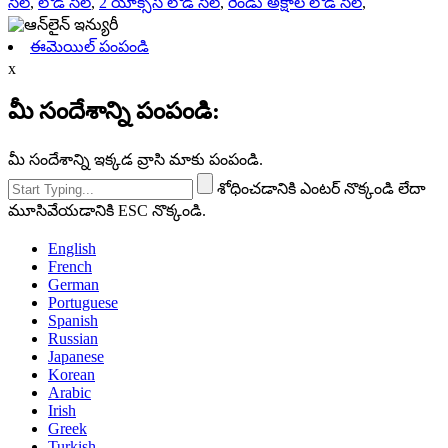
సెల్
,
లోడ్ సెల్
,
2 యాక్సిస్ లోడ్ సెల్
,
రెండు అక్షాల లోడ్ సెల్
,
ఈమెయిల్ పంపండి
x
మీ సందేశాన్ని పంపండి:
మీ సందేశాన్ని ఇక్కడ వ్రాసి మాకు పంపండి.
శోధించడానికి ఎంటర్ నొక్కండి లేదా
మూసివేయడానికి ESC నొక్కండి.
English
French
German
Portuguese
Spanish
Russian
Japanese
Korean
Arabic
Irish
Greek
Turkish