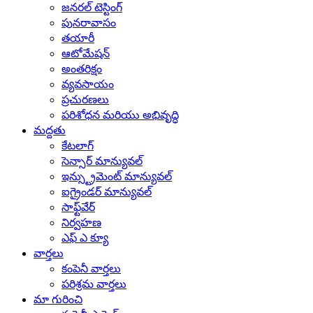
జనరల్ టెస్టింగ్
పునరావాసం
తయారీ
ఆటోమేషన్
అంతరిక్షం
వ్యవసాయం
ప్రచురణలు
పరిశోధన మరియు అభివృద్ధి
మద్దతు
కేటలాగ్
సెన్సార్ మాన్యువల్
ఇన్స్ట్రుమెంట్ మాన్యువల్
ఐగ్రైండర్ మాన్యువల్
సాఫ్ట్‌వేర్
నిర్వహణ
ఎఫ్ ఎ క్యూ
వార్తలు
కంపెనీ వార్తలు
పరిశ్రమ వార్తలు
మా గురించి