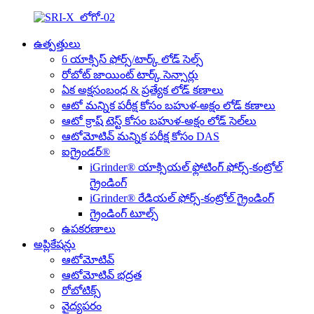
ఉత్పత్తులు
6 యాక్సిస్ ఫోర్స్/టార్క్ లోడ్ సెల్స్
రోబోట్ జాయింట్ టార్క్ సెన్సార్లు
ఏక అక్షసంబంధ & ప్రత్యేక లోడ్ కణాలు
ఆటో మన్నిక పరీక్ష కోసం బహుళ-అక్షం లోడ్ కణాలు
ఆటో క్రాష్ టెస్ట్ కోసం బహుళ-అక్షం లోడ్ సెల్‌లు
ఆటోమోటివ్ మన్నిక పరీక్ష కోసం DAS
ఐగ్రైండర్®
iGrinder® యాక్సియల్ ఫ్లోటింగ్ ఫోర్స్-కంట్రోల్
గ్రైండింగ్
iGrinder® రేడియల్ ఫోర్స్-కంట్రోల్ గ్రైండింగ్
గ్రైండింగ్ టూల్స్
ఉపకరణాలు
అప్లికేషన్లు
ఆటోమోటివ్
ఆటోమోటివ్ భద్రత
రోబోటిక్స్
వైద్యపరం