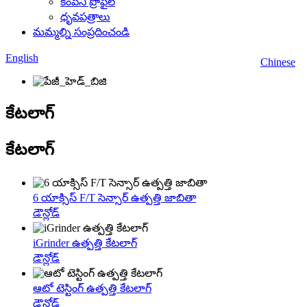
కంపెనీ ప్రొఫైల్
ధృవపత్రాలు
మమ్మల్ని సంప్రదించండి
English
Chinese
కేటలాగ్
కేటలాగ్
6 యాక్సిస్ F/T సెన్సార్ ఉత్పత్తి జాబితా
డౌన్లోడ్
iGrinder ఉత్పత్తి కేటలాగ్
డౌన్లోడ్
ఆటో టెస్టింగ్ ఉత్పత్తి కేటలాగ్
డౌన్లోడ్