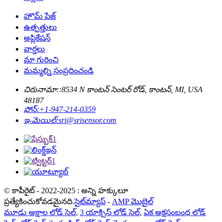
హొమ్ పేజ్
ఉత్పత్తులు
అప్లికేషన్
వార్తలు
మా గురించి
మమ్మల్ని సంప్రదించండి
చిరునామా::
8534 N కాంటన్ సెంటర్ రోడ్, కాంటన్, MI, USA
48187
ఫోన్:
+1-947-214-0359
ఇ-మెయిల్:
sri@srisensor.com
© కాపీరైట్ - 2022-2025 : అన్ని హక్కులూ
ప్రత్యేకించుకోవడమైనది.
సైట్‌మ్యాప్
-
AMP మొబైల్
మూడు అక్షాల లోడ్ సెల్
,
3 యాక్సిస్ లోడ్ సెల్
,
ఏక అక్షసంబంధ లోడ్