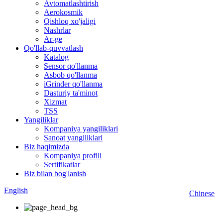
Avtomatlashtirish
Aerokosmik
Qishloq xo'jaligi
Nashrlar
Ar-ge
Qo'llab-quvvatlash
Katalog
Sensor qo'llanma
Asbob qo'llanma
iGrinder qo'llanma
Dasturiy ta'minot
Xizmat
TSS
Yangiliklar
Kompaniya yangiliklari
Sanoat yangiliklari
Biz haqimizda
Kompaniya profili
Sertifikatlar
Biz bilan bog'lanish
English
Chinese