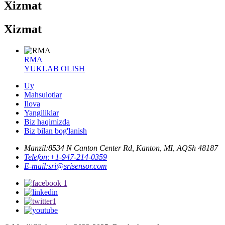
Xizmat
Xizmat
RMA
YUKLAB OLISH
Uy
Mahsulotlar
Ilova
Yangiliklar
Biz haqimizda
Biz bilan bog'lanish
Manzil:
8534 N Canton Center Rd, Kanton, MI, AQSh 48187
Telefon:
+1-947-214-0359
E-mail:
sri@srisensor.com