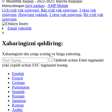
© Mualliflik huquqi - 2022-2025: Barcha huquqlar
himoyalangan.
Sayt xaritasi
-
AMP Mobile
Uch o'qli yuk xujayrasi
,
Ikki o'qli yuk xujayrasi
,
3 eksa yuk
xujayrasi
,
Hujayrani yuklash
,
2 eksa yuk xujayrasi
,
Bir o'qli yuk
xujayrasi
,
Email yuborish
x
Xabaringizni qoldiring:
Xabaringizni shu yerga yozing va bizga yuboring.
Qidirish uchun Enter tugmasini
yoki yopish uchun ESC tugmasini bosing
English
French
German
Portuguese
Spanish
Russian
Japanese
Korean
Arabic