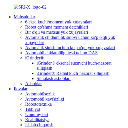
Mahsulotlar
6 eksa kuchi/moment yuk xujayralari
Robot qo'shma moment datchiklari
Bir o'qli va maxsus yuk xujayralari
Avtomatik chidamlilik sinovi uchun ko'p o'qli yuk
xujayralari
Avtomatik sinishi uchun ko'p o'qli yuk xujayralari
Avtomobil chidamliligi testi uchun DAS
iGrinder®
iGrinder® eksenel suzuvchi kuch-nazorat
silliqlash
iGrinder® Radial kuch-nazorat silliqlash
Silliqlash asboblari
Asboblar
Ilovalar
Avtomobilsozlik
Avtomobil xavfsizligi
Robototexnika
Tibbiyot
Umumiy test
Reabilitatsiya
Ishlab chiqarish