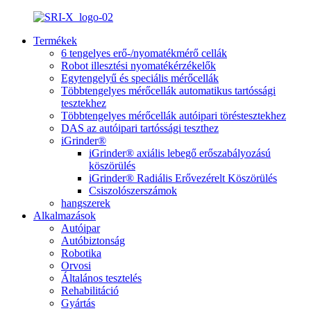
Termékek
6 tengelyes erő-/nyomatékmérő cellák
Robot illesztési nyomatékérzékelők
Egytengelyű és speciális mérőcellák
Többtengelyes mérőcellák automatikus tartóssági
tesztekhez
Többtengelyes mérőcellák autóipari töréstesztekhez
DAS az autóipari tartóssági teszthez
iGrinder®
iGrinder® axiális lebegő erőszabályozású
köszörülés
iGrinder® Radiális Erővezérelt Köszörülés
Csiszolószerszámok
hangszerek
Alkalmazások
Autóipar
Autóbiztonság
Robotika
Orvosi
Általános tesztelés
Rehabilitáció
Gyártás