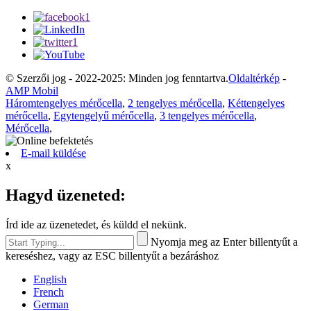
© Szerzői jog - 2022-2025: Minden jog fenntartva.
Oldaltérkép
-
AMP Mobil
Háromtengelyes mérőcella
,
2 tengelyes mérőcella
,
Kéttengelyes
mérőcella
,
Egytengelyű mérőcella
,
3 tengelyes mérőcella
,
Mérőcella
,
E-mail küldése
x
Hagyd üzeneted:
Írd ide az üzenetedet, és küldd el nekünk.
Nyomja meg az Enter billentyűt a
kereséshez, vagy az ESC billentyűt a bezáráshoz
English
French
German