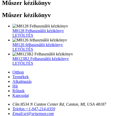
Műszer kézikönyv
Műszer kézikönyv
M8128 Felhasználói kézikönyv
LETÖLTÉS
M8126 felhasználói kézikönyv
LETÖLTÉS
M8123B2 Felhasználói kézikönyv
LETÖLTÉS
Otthon
Termékek
Alkalmazás
Hír
Rólunk
Kapcsolat
Cím:
8534 N Canton Center Rd, Canton, MI, USA 48187
Telefon:
+1-947-214-0359
Email:
sri@srisensor.com