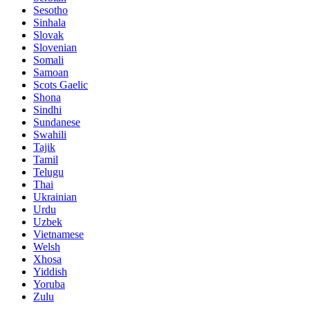
Sesotho
Sinhala
Slovak
Slovenian
Somali
Samoan
Scots Gaelic
Shona
Sindhi
Sundanese
Swahili
Tajik
Tamil
Telugu
Thai
Ukrainian
Urdu
Uzbek
Vietnamese
Welsh
Xhosa
Yiddish
Yoruba
Zulu