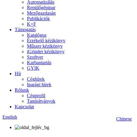
Automatizálás
Repülőgépipar
Mezőgazdaság
Publikációk
K+F
Támogatás
Katalógus
Érzékelő kézikönyv
Műszer kézikönyv
iGrinder kézikönyv
Szoftver
Karbantartás
GYIK
Hír
Céghírek
Iparági hírek
Rólunk
Cégprofil
Tanúsítványok
Kapcsolat
English
Chinese