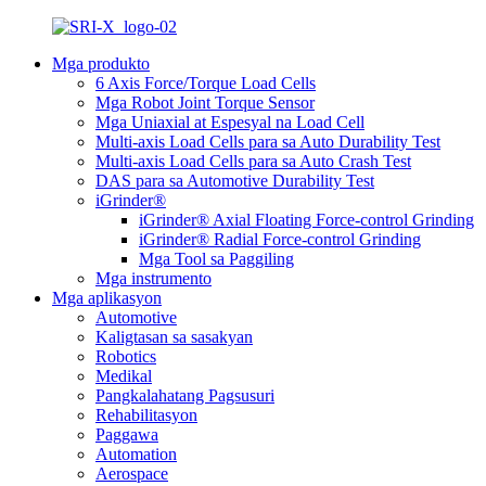
Mga produkto
6 Axis Force/Torque Load Cells
Mga Robot Joint Torque Sensor
Mga Uniaxial at Espesyal na Load Cell
Multi-axis Load Cells para sa Auto Durability Test
Multi-axis Load Cells para sa Auto Crash Test
DAS para sa Automotive Durability Test
iGrinder®
iGrinder® Axial Floating Force-control Grinding
iGrinder® Radial Force-control Grinding
Mga Tool sa Paggiling
Mga instrumento
Mga aplikasyon
Automotive
Kaligtasan sa sasakyan
Robotics
Medikal
Pangkalahatang Pagsusuri
Rehabilitasyon
Paggawa
Automation
Aerospace