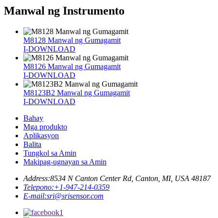
Manwal ng Instrumento
M8128 Manwal ng Gumagamit
I-DOWNLOAD
M8126 Manwal ng Gumagamit
I-DOWNLOAD
M8123B2 Manwal ng Gumagamit
I-DOWNLOAD
Bahay
Mga produkto
Aplikasyon
Balita
Tungkol sa Amin
Makipag-ugnayan sa Amin
Address:
8534 N Canton Center Rd, Canton, MI, USA 48187
Telepono:
+1-947-214-0359
E-mail:
sri@srisensor.com