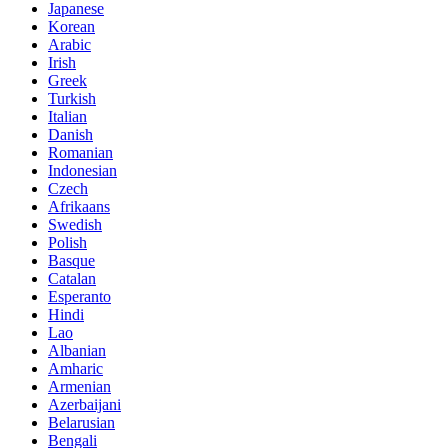
Japanese
Korean
Arabic
Irish
Greek
Turkish
Italian
Danish
Romanian
Indonesian
Czech
Afrikaans
Swedish
Polish
Basque
Catalan
Esperanto
Hindi
Lao
Albanian
Amharic
Armenian
Azerbaijani
Belarusian
Bengali