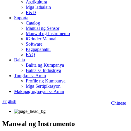
Agrikultura
Mga lathalain
R&D
Suporta
Catalog
Manual ng Sensor
Manwal ng Instrumento
iGrinder Manual
Software
Pagpapanatili
FAQ
Balita
Balita ng Kumpanya
Balita sa Industriya
Tungkol sa Amin
Profile ng Kumpanya
Mga Sertipikasyon
Makipag-ugnayan sa Amin
English
Chinese
Manwal ng Instrumento