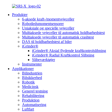
Produkter
6-aksede kraft-/momentvejeceller
Robotledsmomentsensorer
Uniaksiale og specielle vejeceller
Multiaksede vejeceller til automatisk holdbarhedstest
Multiaksede vejeceller til automatisk crashtest
DAS til holdbarhedstest af biler
iGrinder®
iGrinder® Aksial flydende kraftkontrolslibning
iGrinder® Radial Kraftkontrol Slibning
Slibeværktøjer
Instrumenter
Applikationer
Bilindustrien
Bilsikkerhed
Robotik
Medicinsk
Generel testning
Rehabilitering
Produktion
Automatisering
Luftfart