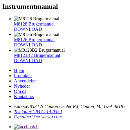
Instrumentmanual
M8128 Brugermanual
DOWNLOAD
M8126 Brugermanual
DOWNLOAD
M8123B2 Brugermanual
DOWNLOAD
Hjem
Produkter
Anvendelse
Nyheder
Om os
Kontakt os
Adresse:
8534 N Canton Center Rd, Canton, MI, USA 48187
Telefon:
+1-947-214-0359
E-mail:
sri@srisensor.com