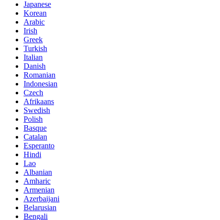
Japanese
Korean
Arabic
Irish
Greek
Turkish
Italian
Danish
Romanian
Indonesian
Czech
Afrikaans
Swedish
Polish
Basque
Catalan
Esperanto
Hindi
Lao
Albanian
Amharic
Armenian
Azerbaijani
Belarusian
Bengali