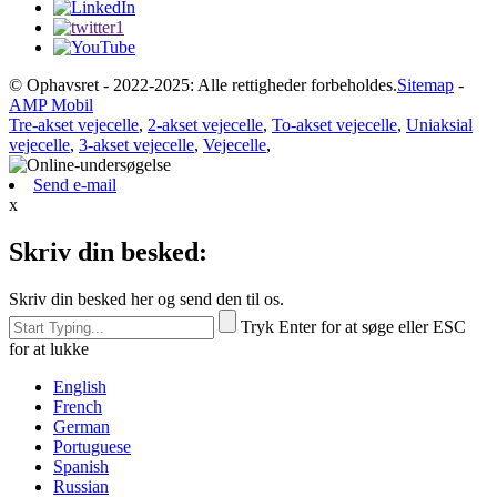
© Ophavsret - 2022-2025: Alle rettigheder forbeholdes.
Sitemap
-
AMP Mobil
Tre-akset vejecelle
,
2-akset vejecelle
,
To-akset vejecelle
,
Uniaksial
vejecelle
,
3-akset vejecelle
,
Vejecelle
,
Send e-mail
x
Skriv din besked:
Skriv din besked her og send den til os.
Tryk Enter for at søge eller ESC
for at lukke
English
French
German
Portuguese
Spanish
Russian