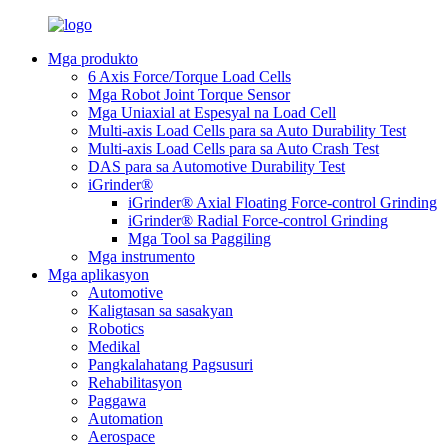
Mga produkto
6 Axis Force/Torque Load Cells
Mga Robot Joint Torque Sensor
Mga Uniaxial at Espesyal na Load Cell
Multi-axis Load Cells para sa Auto Durability Test
Multi-axis Load Cells para sa Auto Crash Test
DAS para sa Automotive Durability Test
iGrinder®
iGrinder® Axial Floating Force-control Grinding
iGrinder® Radial Force-control Grinding
Mga Tool sa Paggiling
Mga instrumento
Mga aplikasyon
Automotive
Kaligtasan sa sasakyan
Robotics
Medikal
Pangkalahatang Pagsusuri
Rehabilitasyon
Paggawa
Automation
Aerospace