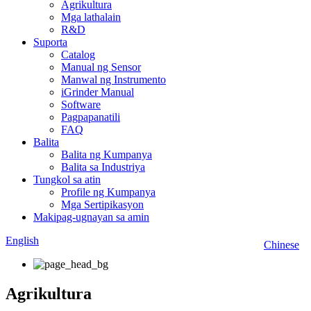
Agrikultura
Mga lathalain
R&D
Suporta
Catalog
Manual ng Sensor
Manwal ng Instrumento
iGrinder Manual
Software
Pagpapanatili
FAQ
Balita
Balita ng Kumpanya
Balita sa Industriya
Tungkol sa atin
Profile ng Kumpanya
Mga Sertipikasyon
Makipag-ugnayan sa amin
English
Chinese
Agrikultura