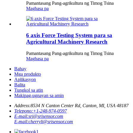
Pamantasang Pang-agrikultura ng Timog Tsina
Magbasa pa
6 axis Force Testing System para sa
Agricultural Machinery Research
Pamantasang Pang-agrikultura ng Timog Tsina
Magbasa pa
Bahay
Mga produkto
Aplikasyon
Balita
Tungkol sa atin
Makipag-ugnayan sa amin
Address:
8534 N Canton Center Rd, Canton, MI, USA 48187
Telepono:
+1-248-974-0597
E-mail:
sri@srisensor.com
E-mail:
cherryli@srisensor.com