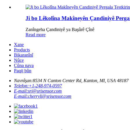
Ji bo Lêkolîna Makîneyên Çandiniyê Pergal
Zanîngeha Çandiniyê ya Başûrê Çînê
Read more
Xane
Products
Bikaranînî
Nûçe
Çûna nava
Paqij bûn
Navnîşan:
8534 N Canton Center Rd, Kanton, MI, USA 48187
Telefon:
+1-248-974-0597
E-mail:
sri@srisensor.com
E-mail:
cherryli@srisensor.com