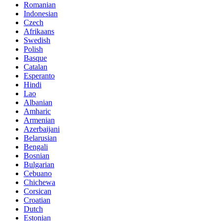
Romanian
Indonesian
Czech
Afrikaans
Swedish
Polish
Basque
Catalan
Esperanto
Hindi
Lao
Albanian
Amharic
Armenian
Azerbaijani
Belarusian
Bengali
Bosnian
Bulgarian
Cebuano
Chichewa
Corsican
Croatian
Dutch
Estonian