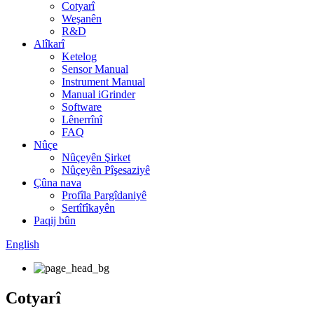
Cotyarî
Weşanên
R&D
Alîkarî
Ketelog
Sensor Manual
Instrument Manual
Manual iGrinder
Software
Lênerrînî
FAQ
Nûçe
Nûçeyên Şirket
Nûçeyên Pîşesaziyê
Çûna nava
Profîla Pargîdaniyê
Sertîfîkayên
Paqij bûn
English
Cotyarî