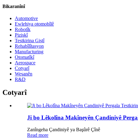
Bikaranînî
Automotive
Ewlehiya otomobîlê
Robotîk
Pizişkî
Testkirina Giştî
Rehabîlîtasyon
Manufacturing
Otomatîkî
Aerospace
Cotyarî
Weşanên
R&D
Cotyarî
Ji bo Lêkolîna Makîneyên Çandiniyê Pergal
Zanîngeha Çandiniyê ya Başûrê Çînê
Read more