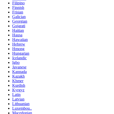
Filipino
Finnish
Frisian
Galician
Georgian
Gujarati
Haitian
Hausa
Hawaiian
Hebrew
Hmong
Hungarian
Icelandic
Igbo
Javanese
Kannada
Kazakh
Khmer
Kurdish
Kyrgyz
Latin
Latvian
Lithuanian
Luxembou..
Macedonian