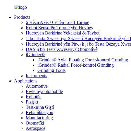
Products
6 Hêza Axis / Cellên Load Torque
Robot Sensorên Torque yên Hevbeş
Hucreyên Barkirina Yekaksial & Taybet
Hucreyên Barkirinê yên Pir-یk ji bo Testa Qezaya X
DAS ji bo Testa Xweseriya Otomotîvê
iGrinder®
iGrinder® Axial Floating Force-kontrol Grinding
iGrinder® Radial Force-kontrol Grinding
Grinding Tools
Instruments
Applications
Automotive
Ewlehiya otomobîlê
Robotîk
Pizişkî
Testkirina Giştî
Rehabîlîtasyon
Manufacturing
Otomatîkî
Aerospace