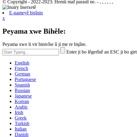
© Copyright - 2022-2023: Hemû maf parastî ne. - , , , , , ,
E-nameyê bişînin
x
Peyama xwe Bihêle:
Peyama xwe li vir binivîse û ji me re bişîne.
Enter ji bo lêgerînê an ESC ji bo girt
English
French
German
Portuguese
Spanish
Russian
Japanese
Korean
Arabic
Irish
Greek
Turkish
Italian
Danish