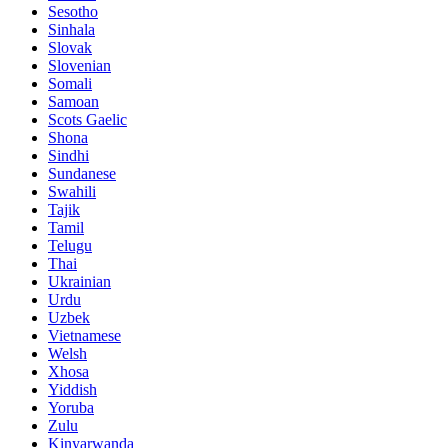
Sesotho
Sinhala
Slovak
Slovenian
Somali
Samoan
Scots Gaelic
Shona
Sindhi
Sundanese
Swahili
Tajik
Tamil
Telugu
Thai
Ukrainian
Urdu
Uzbek
Vietnamese
Welsh
Xhosa
Yiddish
Yoruba
Zulu
Kinyarwanda