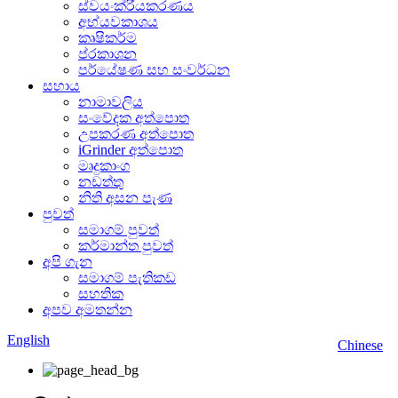
ස්වයංක්රීයකරණය
අභ්යවකාශය
කෘෂිකර්ම
ප්රකාශන
පර්යේෂණ සහ සංවර්ධන
සහාය
නාමාවලිය
සංවේදක අත්පොත
උපකරණ අත්පොත
iGrinder අත්පොත
මෘදුකාංග
නඩත්තු
නිති අසන පැණ
පුවත්
සමාගම් පුවත්
කර්මාන්ත පුවත්
අපි ගැන
සමාගම් පැතිකඩ
සහතික
අපව අමතන්න
English
Chinese