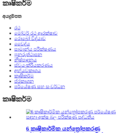
කෘෂිකර්ම
අයදුම්පත
රථ
මෝටර් රථ ආරක්ෂාව
රොබෝ විද්යාව
වෛද්ය
සාමාන්ය පරීක්ෂණය
පුනරුත්ථාපන
නිෂ්පාදනය
ස්වයංක්රීයකරණය
අභ්යවකාශය
කෘෂිකර්ම
ප්රකාශන
පර්යේෂණ සහ සංවර්ධන
කෘෂිකර්ම
6 කෘෂිකාර්මික යන්ත්‍රෝපකරණ