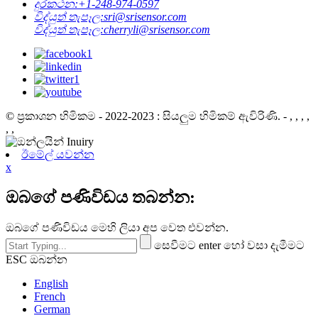
දුරකථන:
+1-248-974-0597
විද්යුත් තැපෑල:
sri@srisensor.com
විද්යුත් තැපෑල:
cherryli@srisensor.com
© ප්‍රකාශන හිමිකම - 2022-2023 : සියලුම හිමිකම් ඇවිරිණි. - , , , ,
, ,
ඊමේල් යවන්න
x
ඔබගේ පණිවිඩය තබන්න:
ඔබගේ පණිවිඩය මෙහි ලියා අප වෙත එවන්න.
සෙවීමට enter හෝ වසා දැමීමට
ESC ඔබන්න
English
French
German