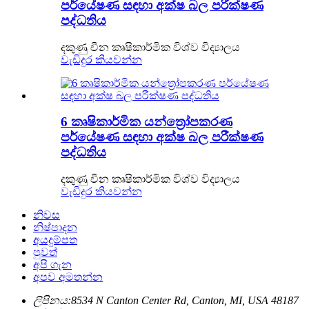
පර්යේෂණ සඳහා අක්ෂ බල පරීක්ෂණ
පද්ධතිය
දකුණු චීන කෘෂිකාර්මික විශ්ව විද්‍යාලය
වැඩිදුර කියවන්න
6 කෘෂිකාර්මික යන්ත්‍රෝපකරණ
පර්යේෂණ සඳහා අක්ෂ බල පරීක්ෂණ
පද්ධතිය
දකුණු චීන කෘෂිකාර්මික විශ්ව විද්‍යාලය
වැඩිදුර කියවන්න
නිවස
නිෂ්පාදන
අයදුම්පත
පුවත්
අපි ගැන
අපව අමතන්න
ලිපිනය:
8534 N Canton Center Rd, Canton, MI, USA 48187