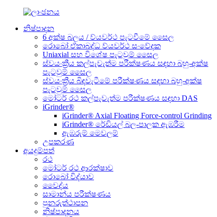
නිෂ්පාදන
6 අක්ෂ බලය / ව්යවර්ථ පැටවීමේ සෛල
රොබෝ ඒකාබද්ධ ව්යවර්ථ සංවේදක
Uniaxial සහ විශේෂ පැටවුම් සෛල
ස්වයංක්‍රීය කල්පැවැත්ම පරීක්ෂණය සඳහා බහු-අක්ෂ
පැටවුම් සෛල
ස්වයංක්‍රීය බිඳවැටීමේ පරීක්ෂණය සඳහා බහු-අක්ෂ
පැටවුම් සෛල
මෝටර් රථ කල්පැවැත්ම පරීක්ෂණය සඳහා DAS
iGrinder®
iGrinder® Axial Floating Force-control Grinding
iGrinder® රේඩියල් බල-පාලක ඇඹරීම
ඇඹරුම් මෙවලම්
උපකරණ
අයදුම්පත්
රථ
මෝටර් රථ ආරක්ෂාව
රොබෝ විද්යාව
වෛද්ය
සාමාන්ය පරීක්ෂණය
පුනරුත්ථාපන
නිෂ්පාදනය