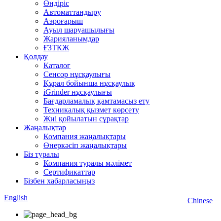
Өндіріс
Автоматтандыру
Аэроғарыш
Ауыл шаруашылығы
Жарияланымдар
ҒЗТКЖ
Қолдау
Каталог
Сенсор нұсқаулығы
Құрал бойынша нұсқаулық
iGrinder нұсқаулығы
Бағдарламалық қамтамасыз ету
Техникалық қызмет көрсету
Жиі қойылатын сұрақтар
Жаңалықтар
Компания жаңалықтары
Өнеркәсіп жаңалықтары
Біз туралы
Компания туралы мәлімет
Сертификаттар
Бізбен хабарласыңыз
English
Chinese