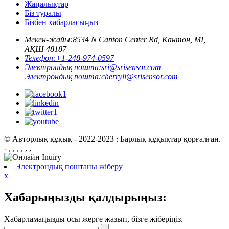
Жаңалықтар
Біз туралы
Бізбен хабарласыңыз
Мекен-жайы:
8534 N Canton Center Rd, Кантон, MI,
АҚШ 48187
Телефон:
+1-248-974-0597
Электрондық пошта:
sri@srisensor.com
Электрондық пошта:
cherryli@srisensor.com
© Авторлық құқық - 2022-2023 : Барлық құқықтар қорғалған.
- , , , , , ,
Электрондық поштаны жіберу
x
Хабарыңызды қалдырыңыз:
Хабарламаңызды осы жерге жазып, бізге жіберіңіз.