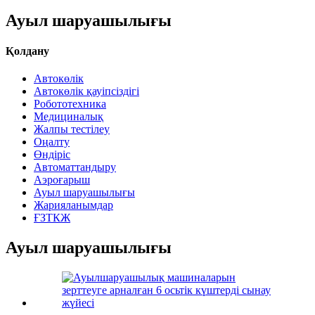
Ауыл шаруашылығы
Қолдану
Автокөлік
Автокөлік қауіпсіздігі
Робототехника
Медициналық
Жалпы тестілеу
Оңалту
Өндіріс
Автоматтандыру
Аэроғарыш
Ауыл шаруашылығы
Жарияланымдар
ҒЗТКЖ
Ауыл шаруашылығы