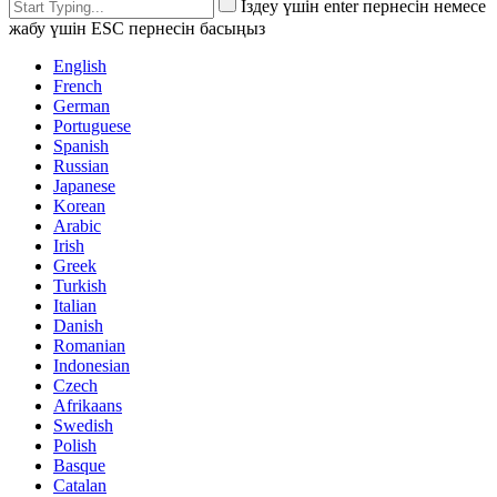
Іздеу үшін enter пернесін немесе
жабу үшін ESC пернесін басыңыз
English
French
German
Portuguese
Spanish
Russian
Japanese
Korean
Arabic
Irish
Greek
Turkish
Italian
Danish
Romanian
Indonesian
Czech
Afrikaans
Swedish
Polish
Basque
Catalan