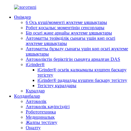
Өнімдер
6 Ось күші/моменті жүктеме ұяшықтары
Робот қосылыс моментінің сенсорлары
Бір осьті және арнайы жүктеме ұяшықтары
Автоматты төзімділік сынағы үшін көп осьті
жүктеме ұяшықтары
Автоматты бұзылу сынағы үшін көп осьті жүктеме
ұяшықтары
Автокөліктің беріктігін сынауға арналған DAS
iGrinder®
iGrinder® осьтік қалқымалы күшпен басқару
тегістеу
iGrinder® радиалды күшпен басқару тегістеу
Тегістеу құралдары
Құралдар
Қолданбалар
Автокөлік
Автокөлік қауіпсіздігі
Робототехника
Медициналық
Жалпы тестілеу
Оңалту