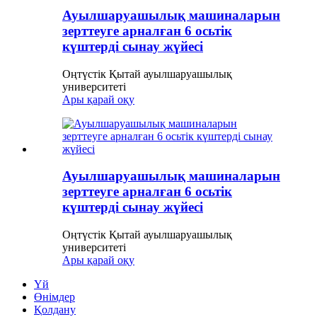
Ауылшаруашылық машиналарын
зерттеуге арналған 6 осьтік
күштерді сынау жүйесі
Оңтүстік Қытай ауылшаруашылық
университеті
Ары қарай оқу
Ауылшаруашылық машиналарын
зерттеуге арналған 6 осьтік
күштерді сынау жүйесі
Оңтүстік Қытай ауылшаруашылық
университеті
Ары қарай оқу
Үй
Өнімдер
Қолдану