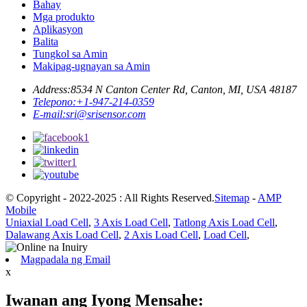
Bahay
Mga produkto
Aplikasyon
Balita
Tungkol sa Amin
Makipag-ugnayan sa Amin
Address:
8534 N Canton Center Rd, Canton, MI, USA 48187
Telepono:
+1-947-214-0359
E-mail:
sri@srisensor.com
© Copyright - 2022-2025 : All Rights Reserved.
Sitemap
-
AMP
Mobile
Uniaxial Load Cell
,
3 Axis Load Cell
,
Tatlong Axis Load Cell
,
Dalawang Axis Load Cell
,
2 Axis Load Cell
,
Load Cell
,
Magpadala ng Email
x
Iwanan ang Iyong Mensahe: