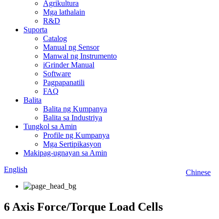
Agrikultura
Mga lathalain
R&D
Suporta
Catalog
Manual ng Sensor
Manwal ng Instrumento
iGrinder Manual
Software
Pagpapanatili
FAQ
Balita
Balita ng Kumpanya
Balita sa Industriya
Tungkol sa Amin
Profile ng Kumpanya
Mga Sertipikasyon
Makipag-ugnayan sa Amin
English
Chinese
6 Axis Force/Torque Load Cells