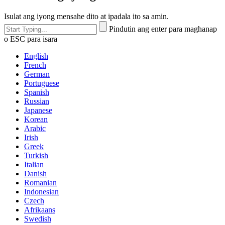
Isulat ang iyong mensahe dito at ipadala ito sa amin.
Pindutin ang enter para maghanap
o ESC para isara
English
French
German
Portuguese
Spanish
Russian
Japanese
Korean
Arabic
Irish
Greek
Turkish
Italian
Danish
Romanian
Indonesian
Czech
Afrikaans
Swedish