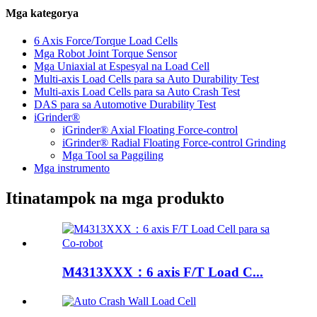
Mga kategorya
6 Axis Force/Torque Load Cells
Mga Robot Joint Torque Sensor
Mga Uniaxial at Espesyal na Load Cell
Multi-axis Load Cells para sa Auto Durability Test
Multi-axis Load Cells para sa Auto Crash Test
DAS para sa Automotive Durability Test
iGrinder®
iGrinder® Axial Floating Force-control
iGrinder® Radial Floating Force-control Grinding
Mga Tool sa Paggiling
Mga instrumento
Itinatampok na mga produkto
M4313XXX：6 axis F/T Load C...