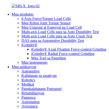
Mga produkto
6 Axis Force/Torque Load Cells
Mga Robot Joint Torque Sensor
Mga Uniaxial at Espesyal na Load Cell
Multi-axis Load Cells para sa Auto Durability Test
Multi-axis Load Cells para sa Auto Crash Test
DAS para sa Automotive Durability Test
iGrinder®
iGrinder® Axial Floating Force-control Grinding
iGrinder® Radial Force-control Grinding
Mga Tool sa Paggiling
Mga instrumento
Mga aplikasyon
Automotive
Kaligtasan sa sasakyan
Robotics
Medikal
Pangkalahatang Pagsusuri
Rehabilitasyon
Paggawa
Automation
Aerospace