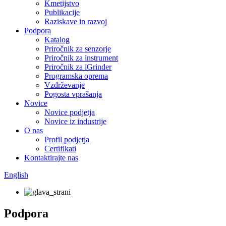
Kmetijstvo
Publikacije
Raziskave in razvoj
Podpora
Katalog
Priročnik za senzorje
Priročnik za instrument
Priročnik za iGrinder
Programska oprema
Vzdrževanje
Pogosta vprašanja
Novice
Novice podjetja
Novice iz industrije
O nas
Profil podjetja
Certifikati
Kontaktirajte nas
English
Podpora