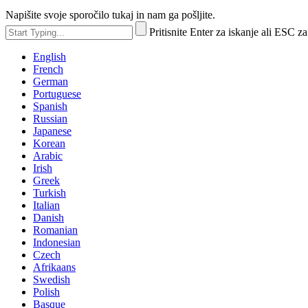
Napišite svoje sporočilo tukaj in nam ga pošljite.
Pritisnite Enter za iskanje ali ESC za
English
French
German
Portuguese
Spanish
Russian
Japanese
Korean
Arabic
Irish
Greek
Turkish
Italian
Danish
Romanian
Indonesian
Czech
Afrikaans
Swedish
Polish
Basque