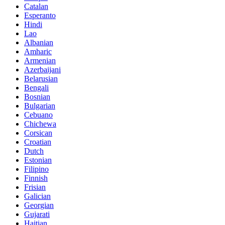
Catalan
Esperanto
Hindi
Lao
Albanian
Amharic
Armenian
Azerbaijani
Belarusian
Bengali
Bosnian
Bulgarian
Cebuano
Chichewa
Corsican
Croatian
Dutch
Estonian
Filipino
Finnish
Frisian
Galician
Georgian
Gujarati
Haitian