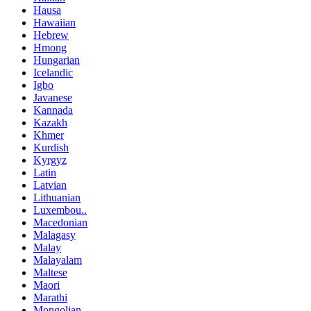
Hausa
Hawaiian
Hebrew
Hmong
Hungarian
Icelandic
Igbo
Javanese
Kannada
Kazakh
Khmer
Kurdish
Kyrgyz
Latin
Latvian
Lithuanian
Luxembou..
Macedonian
Malagasy
Malay
Malayalam
Maltese
Maori
Marathi
Mongolian