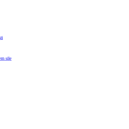
ti
em sile