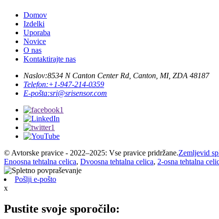
Domov
Izdelki
Uporaba
Novice
O nas
Kontaktirajte nas
Naslov:
8534 N Canton Center Rd, Canton, MI, ZDA 48187
Telefon:
+1-947-214-0359
E-pošta:
sri@srisensor.com
© Avtorske pravice - 2022–2025: Vse pravice pridržane.
Zemljevid sp
Enoosna tehtalna celica
,
Dvoosna tehtalna celica
,
2-osna tehtalna celi
Pošlji e-pošto
x
Pustite svoje sporočilo: