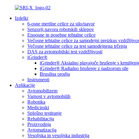
Izdelki
6-osne merilne celice za silo/navor
Senzorji navora robotskih sklepov
Enoosne in posebne tehtalne celice
Večosne tehtalne celice za samodejni preizkus vzdržljivos
Večosne tehtalne celice za test samodejnega trčenja
DAS za avtomobilski test vzdržljivosti
iGrinder®
iGrinder® Aksialno plavajoče brušenje s krmiljenj
iGrinder® Radialno brušenje z nadzorom sile
Brusilna orodja
Instrumenti
Aplikacije
Avtomobilizem
Varnost v avtomobilih
Robotika
Medicinski
Splošno testiranje
Rehabilitacija
Proizvodnja
Avtomatizacija
Vesoljska in vesoljska industrija