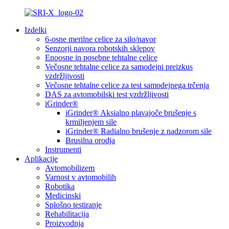
Izdelki
6-osne merilne celice za silo/navor
Senzorji navora robotskih sklepov
Enoosne in posebne tehtalne celice
Večosne tehtalne celice za samodejni preizkus
vzdržljivosti
Večosne tehtalne celice za test samodejnega trčenja
DAS za avtomobilski test vzdržljivosti
iGrinder®
iGrinder® Aksialno plavajoče brušenje s
krmiljenjem sile
iGrinder® Radialno brušenje z nadzorom sile
Brusilna orodja
Instrumenti
Aplikacije
Avtomobilizem
Varnost v avtomobilih
Robotika
Medicinski
Splošno testiranje
Rehabilitacija
Proizvodnja