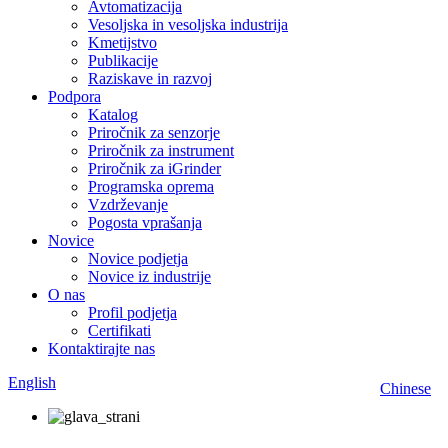
Avtomatizacija
Vesoljska in vesoljska industrija
Kmetijstvo
Publikacije
Raziskave in razvoj
Podpora
Katalog
Priročnik za senzorje
Priročnik za instrument
Priročnik za iGrinder
Programska oprema
Vzdrževanje
Pogosta vprašanja
Novice
Novice podjetja
Novice iz industrije
O nas
Profil podjetja
Certifikati
Kontaktirajte nas
English
Chinese