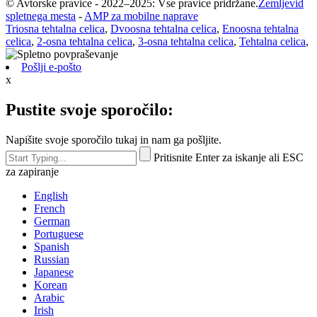
© Avtorske pravice - 2022–2025: Vse pravice pridržane.
Zemljevid
spletnega mesta
-
AMP za mobilne naprave
Triosna tehtalna celica
,
Dvoosna tehtalna celica
,
Enoosna tehtalna
celica
,
2-osna tehtalna celica
,
3-osna tehtalna celica
,
Tehtalna celica
,
Pošlji e-pošto
x
Pustite svoje sporočilo:
Napišite svoje sporočilo tukaj in nam ga pošljite.
Pritisnite Enter za iskanje ali ESC
za zapiranje
English
French
German
Portuguese
Spanish
Russian
Japanese
Korean
Arabic
Irish