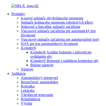
Produkty
6-osové snímače sily/krútiaceho momentu
Snímače krútiaceho momentu robotických kĺbov
Jednoosé a špeciálne snímače zaťaženia
Viacosové snímače zaťaženia pre automatický test
životnosti
Viacosové snímače zaťaženia pre autohavarijné testy
DAS pre test automobilovej životnosti
iGrinder®
iGrinder® Axiálne brúsenie s plávajúcim
ovládaním sily
iGrinder® Brúsenie s radiálnou kontrolou sily
Brúsne nástroje
Nástroje
Aplikácie
Automobilový priemysel
Bezpečnosť automobilov
Robotika
Lekárske
Všeobecné testovanie
Rehabilitácia
Výroba