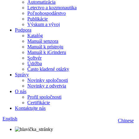
Automatizácia
Letectvo a kozmonautika
Poľnohospodárstvo
Publikácie
Výskum a vývoj
Podpora
Katalóg
Manuál senzora
Manuál k prístroju
Manuál k iGrinderu
Softvér
Údržba
Často kladené otázky
Správy
Novinky spoločnosti
Novinky z odvetvia
O nás
Profil spoločnosti
Certifikácie
Kontaktujte nás
English
Chinese