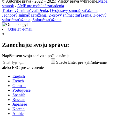
© Autorské práva - 2022 – 2025: Všetky práva vyhradené.
Mapa
stránok
-
AMP pre mobilné zariadenia
Trojosový snímač zaťaženia
,
Dvojosový snímač zaťaženia
,
Jednoosý snímač zaťaženia
,
2-osový snímač zaťaženia
,
3-osový
snímač zaťaženia
,
Snímač zaťaženia
,
Odoslať e-mail
x
Zanechajte svoju správu:
Napíšte sem svoju správu a pošlite nám ju.
Stlačte Enter pre vyhľadávanie
alebo ESC pre zatvorenie
English
French
German
Portuguese
Spanish
Russian
Japanese
Korean
Arabic