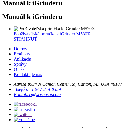
Manuál k iGrinderu
Manuál k iGrinderu
Používateľská príručka k iGrinder M530X
STIAHNUŤ
Domov
Produkty
Aplikácia
Správy
O nás
Kontaktujte nás
Adresa:
8534 N Canton Center Rd, Canton, MI, USA 48187
Telefón:
+1-947-214-0359
E-mail:
sri@srisensor.com