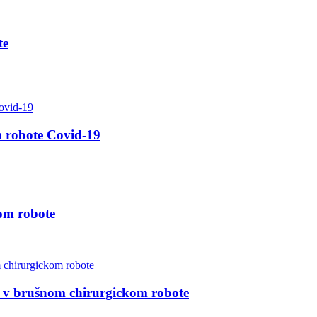
te
m robote Covid-19
om robote
 v brušnom chirurgickom robote