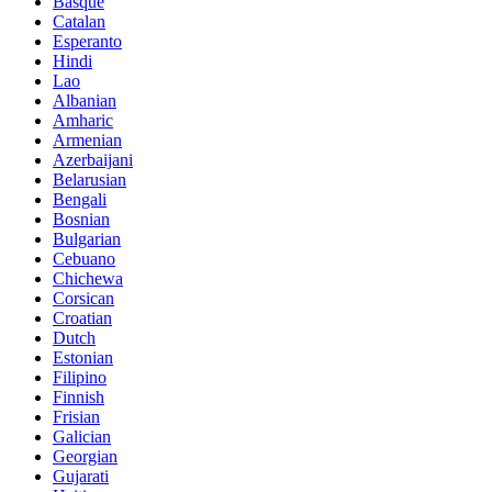
Basque
Catalan
Esperanto
Hindi
Lao
Albanian
Amharic
Armenian
Azerbaijani
Belarusian
Bengali
Bosnian
Bulgarian
Cebuano
Chichewa
Corsican
Croatian
Dutch
Estonian
Filipino
Finnish
Frisian
Galician
Georgian
Gujarati