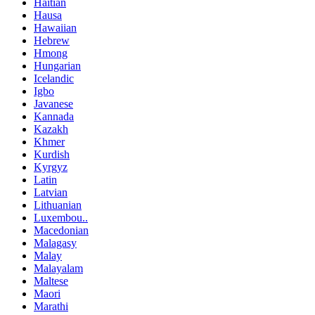
Haitian
Hausa
Hawaiian
Hebrew
Hmong
Hungarian
Icelandic
Igbo
Javanese
Kannada
Kazakh
Khmer
Kurdish
Kyrgyz
Latin
Latvian
Lithuanian
Luxembou..
Macedonian
Malagasy
Malay
Malayalam
Maltese
Maori
Marathi