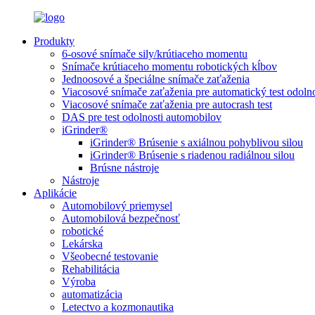
Produkty
6-osové snímače sily/krútiaceho momentu
Snímače krútiaceho momentu robotických kĺbov
Jednoosové a špeciálne snímače zaťaženia
Viacosové snímače zaťaženia pre automatický test odolno
Viacosové snímače zaťaženia pre autocrash test
DAS pre test odolnosti automobilov
iGrinder®
iGrinder® Brúsenie s axiálnou pohyblivou silou
iGrinder® Brúsenie s riadenou radiálnou silou
Brúsne nástroje
Nástroje
Aplikácie
Automobilový priemysel
Automobilová bezpečnosť
robotické
Lekárska
Všeobecné testovanie
Rehabilitácia
Výroba
automatizácia
Letectvo a kozmonautika