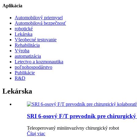
Aplikácia
Automobilový priemysel
Automobilová bezpečnosť
robotické
Lekárska
Všeobecné testovanie
Rehabilitácia
Výroba
automatizácia
Letectvo a kozmonautika
poľnohospodárstvo
Publikácie
R&D
Lekárska
SRI 6-osový F/T prevodník pre chirurgický
Teleoperovaný miniinvazívny chirurgický robot
Čítaj viac