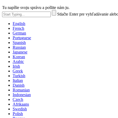
Tu napíšte svoju správu a pošlite nám ju.
Stlačte Enter pre vyhľadávanie aleb
English
French
German
Portuguese
Spanish
Russian
Japanese
Korean
Arabic
Irish
Greek
Turkish
Italian
Danish
Romanian
Indonesian
Czech
Afrikaans
Swedish
Polish