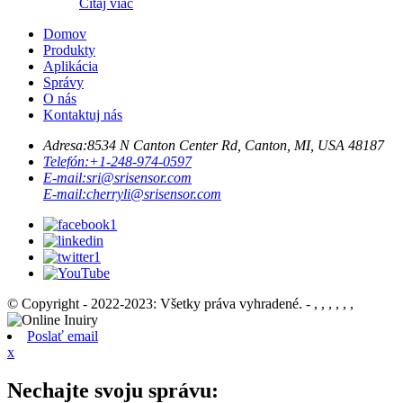
Čítaj viac
Domov
Produkty
Aplikácia
Správy
O nás
Kontaktuj nás
Adresa:
8534 N Canton Center Rd, Canton, MI, USA 48187
Telefón:
+1-248-974-0597
E-mail:
sri@srisensor.com
E-mail:
cherryli@srisensor.com
© Copyright - 2022-2023: Všetky práva vyhradené. - , , , , , ,
Poslať email
x
Nechajte svoju správu: