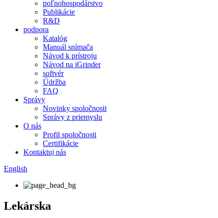
poľnohospodárstvo
Publikácie
R&D
podpora
Katalóg
Manuál snímača
Návod k prístroju
Návod na iGrinder
softvér
Údržba
FAQ
Správy
Novinky spoločnosti
Správy z priemyslu
O nás
Profil spoločnosti
Certifikácie
Kontaktuj nás
English
Lekárska