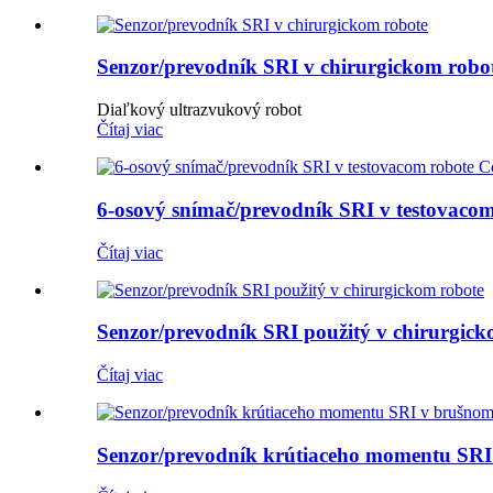
Senzor/prevodník SRI v chirurgickom robo
Diaľkový ultrazvukový robot
Čítaj viac
6-osový snímač/prevodník SRI v testovaco
Čítaj viac
Senzor/prevodník SRI použitý v chirurgick
Čítaj viac
Senzor/prevodník krútiaceho momentu SRI