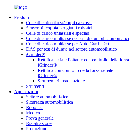
Prodotti
Celle di carico forza/coppia a 6 assi
Sensori di coppia per giunti robotici
Celle di carico uniassiali e speciali
Celle di carico multiasse per test di durabilità automatici
Celle di carico multiasse per Auto Crash Test
DAS per test di durata nel settore automobilistico
iGrinder®
Rettifica assiale flottante con controllo della forza
iGrinder®
Rettifica con controllo della forza radiale
iGrinder®
Strumenti di macinazione
Strumenti
Applicazioni
Settore automobilistico
Sicurezza automobilistica
Robotica
Medico
Prova generale
Riabilitazione
Produzione