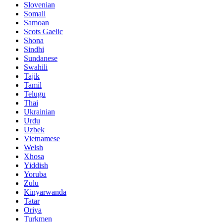
Slovenian
Somali
Samoan
Scots Gaelic
Shona
Sindhi
Sundanese
Swahili
Tajik
Tamil
Telugu
Thai
Ukrainian
Urdu
Uzbek
Vietnamese
Welsh
Xhosa
Yiddish
Yoruba
Zulu
Kinyarwanda
Tatar
Oriya
Turkmen