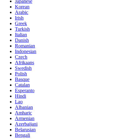
Japanese
Korean
Arabic
Irish
Greek
Turkish
Italian
Danish
Romanian
Indonesian
Czech
Afrikaans
Swedish
Polish
Basque
Catalan
Esperanto
Hindi
Lao
Albanian
Amharic
Armenian
Azerbaijani
Belarusian
Bengali