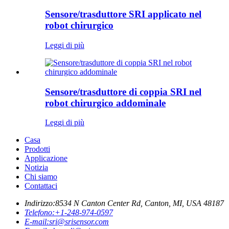
Sensore/trasduttore SRI applicato nel
robot chirurgico
Leggi di più
Sensore/trasduttore di coppia SRI nel
robot chirurgico addominale
Leggi di più
Casa
Prodotti
Applicazione
Notizia
Chi siamo
Contattaci
Indirizzo:
8534 N Canton Center Rd, Canton, MI, USA 48187
Telefono:
+1-248-974-0597
E-mail:
sri@srisensor.com