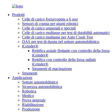
Prodotti
Celle di carico forza/coppia a 6 assi
Sensori di coppia per giunti robotici
Celle di carico uniassiali e speciali
Celle di carico multiasse per test di durabilità automatici
Celle di carico multiasse per Auto Crash Test
DAS per test di durata nel settore automobilistico
iGrinder®
Rettifica assiale flottante con controllo della forza
iGrinder®
Rettifica con controllo della forza radiale
iGrinder®
Strumenti di macinazione
Strumenti
Applicazioni
Settore automobilistico
Sicurezza automobilistica
Robotica
Medico
Prova generale
Riabilitazione
Produzione