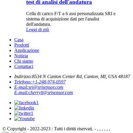
test di analisi dell'andatura
Cella di carico F/T a 6 assi personalizzata SRI e
sistema di acquisizione dati per l'analisi
dell'andatura.
Leggi di più
Casa
Prodotti
Applicazione
Notizia
Chi siamo
Contattaci
Indirizzo:
8534 N Canton Center Rd, Canton, MI, USA 48187
Telefono:
+1-248-974-0597
E-mail:
sri@srisensor.com
E-mail:
cherryli@srisensor.com
© Copyright - 2022-2023 : Tutti i diritti riservati. - , , , , , ,