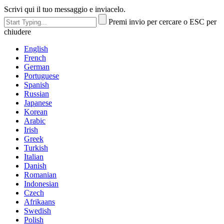
Scrivi qui il tuo messaggio e inviacelo.
Premi invio per cercare o ESC per
chiudere
English
French
German
Portuguese
Spanish
Russian
Japanese
Korean
Arabic
Irish
Greek
Turkish
Italian
Danish
Romanian
Indonesian
Czech
Afrikaans
Swedish
Polish