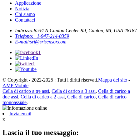
Applicazione
Notizia
Chi siamo
Contattaci
Indirizzo:
8534 N Canton Center Rd, Canton, MI, USA 48187
Telefono:
+1-947-214-0359
E-mail:
sri@srisensor.com
© Copyright - 2022-2025 : Tutti i diritti riservati.
Mappa del sito
-
AMP Mobile
Cella di carico a tre assi
,
Cella di carico a 3 assi
,
Cella di carico a
due assi
,
Cella di carico a 2 assi
,
Cella di carico
,
Cella di carico
monoassiale
,
Invia email
x
Lascia il tuo messaggio: