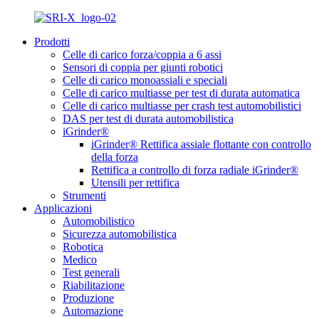
Prodotti
Celle di carico forza/coppia a 6 assi
Sensori di coppia per giunti robotici
Celle di carico monoassiali e speciali
Celle di carico multiasse per test di durata automatica
Celle di carico multiasse per crash test automobilistici
DAS per test di durata automobilistica
iGrinder®
iGrinder® Rettifica assiale flottante con controllo
della forza
Rettifica a controllo di forza radiale iGrinder®
Utensili per rettifica
Strumenti
Applicazioni
Automobilistico
Sicurezza automobilistica
Robotica
Medico
Test generali
Riabilitazione
Produzione
Automazione