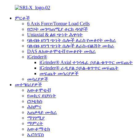
ምርቶች
6 Axis Force/Torque Load Cells
የሮቦት መገጣጠሚያ ቶርክ ዳሳሾች
Uniaxial & ልዩ ጭነት ሕዋሳት
ባለብዙ ዘንግ ጭነት ሴሎች ለራስ የመቆየት ሙከራ
ባለብዙ ዘንግ ጭነት ሴሎች ለራስ-ብልሽት ሙከራ
DAS ለአውቶሞቲቭ የመቆየት ሙከራ
iGrinder®
iGrinder® Axial ተንሳፋፊ ኃይል-ቁጥጥር መፍጨት
iGrinder® ራዲያል ኃይል-ቁጥጥር መፍጨት
መፍጨት መሳሪያዎች
መሳሪያዎች
መተግበሪያዎች
አውቶሞቲቭ
የመኪና ደህንነት
ሮቦቲክስ
ሕክምና
አጠቃላይ ሙከራ
ማገገሚያ
ማምረት
አውቶማቲክ
ኤሮስፔስ