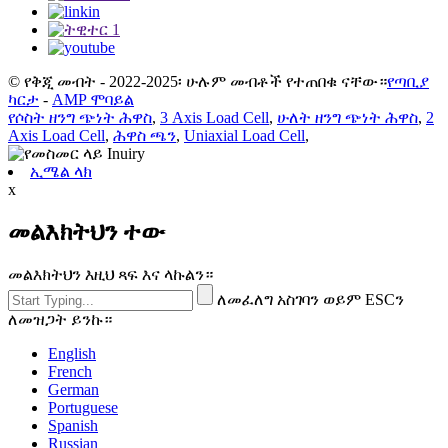
© የቅጂ መብት - 2022-2025፡ ሁሉም መብቶች የተጠበቁ ናቸው።
የጣቢያ
ካርታ
-
AMP ሞባይል
የሶስት ዘንግ ጭነት ሕዋስ
,
3 Axis Load Cell
,
ሁለት ዘንግ ጭነት ሕዋስ
,
2
Axis Load Cell
,
ሕዋስ ጫን
,
Uniaxial Load Cell
,
ኢሜል ላክ
x
መልእክትህን ተው
መልእክትህን እዚህ ጻፍ እና ላኩልን።
ለመፈለግ አስገባን ወይም ESCን
ለመዝጋት ይንኩ።
English
French
German
Portuguese
Spanish
Russian