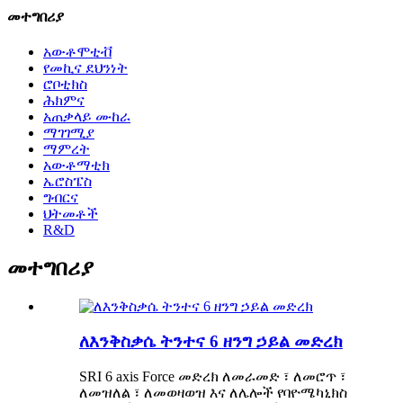
መተግበሪያ
አውቶሞቲቭ
የመኪና ደህንነት
ሮቦቲክስ
ሕክምና
አጠቃላይ ሙከራ
ማገገሚያ
ማምረት
አውቶማቲክ
ኤሮስፔስ
ግብርና
ህትመቶች
R&D
መተግበሪያ
ለእንቅስቃሴ ትንተና 6 ዘንግ ኃይል መድረክ
SRI 6 axis Force መድረክ ለመራመድ ፣ ለመሮጥ ፣
ለመዝለል ፣ ለመወዛወዝ እና ለሌሎች የባዮሜካኒክስ