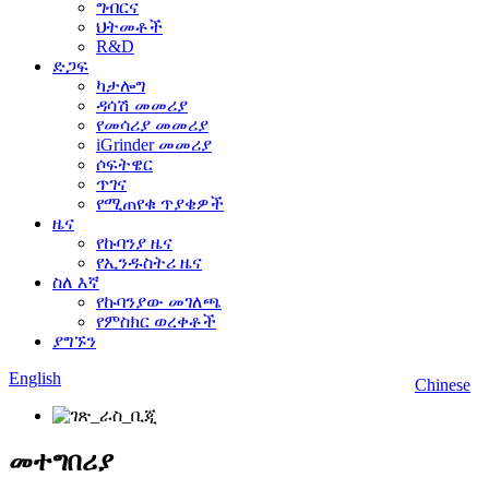
ግብርና
ህትመቶች
R&D
ድጋፍ
ካታሎግ
ዳሳሽ መመሪያ
የመሳሪያ መመሪያ
iGrinder መመሪያ
ሶፍትዌር
ጥገና
የሚጠየቁ ጥያቄዎች
ዜና
የኩባንያ ዜና
የኢንዱስትሪ ዜና
ስለ እኛ
የኩባንያው መገለጫ
የምስክር ወረቀቶች
ያግኙን
English
Chinese
መተግበሪያ