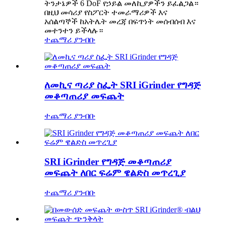
ትንታኔዎች 6 DoF የኃይል መለኪያዎችን ይፈልጋል።
በዚህ መሳሪያ የስፖርት ተመራማሪዎች እና
አሰልጣኞች ከአትሌት መረጃ በፍጥነት መሰብሰብ እና
መተንተን ይችላሉ።
ተጨማሪ ያንብቡ
ለመኪና ጣሪያ ስፌት SRI iGrinder የግዳጅ
መቆጣጠሪያ መፍጨት
ተጨማሪ ያንብቡ
SRI iGrinder የግዳጅ መቆጣጠሪያ
መፍጨት ለበር ፍሬም ዌልድስ መጥረጊያ
ተጨማሪ ያንብቡ