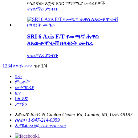
የላይኛው እጅና እግር ማገገሚያ መሳሪያዎች
ተጨማሪ ያንብቡ
SRI 6 Axis F/T የመጫኛ ሕዋስ
ለአውቶሞቲቭ ዘላቂነት ሙከራ
ተጨማሪ ያንብቡ
1
2
3
4
ቀጣይ >
>>
ገጽ 1/4
ቤት
ምርቶች
መተግበሪያ
ዜና
ስለ እኛ
ያግኙን
አድራሻ፡-
8534 N Canton Center Rd, Canton, MI, USA 48187
ስልክ፡
+1-947-214-0359
ኢሜል፡-
sri@srisensor.com