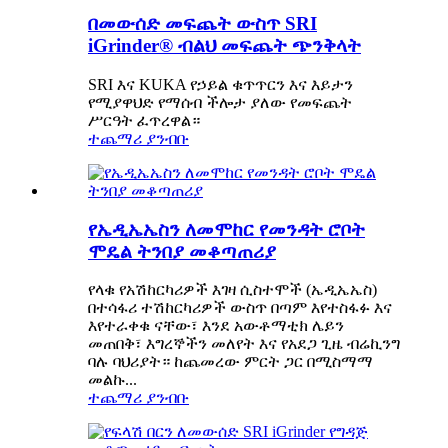
በመውሰድ መፍጨት ውስጥ SRI
iGrinder® ብልህ መፍጨት ጭንቅላት
SRI እና KUKA የኃይል ቁጥጥርን እና እይታን
የሚያዋህድ የማሰብ ችሎታ ያለው የመፍጨት
ሥርዓት ፈጥረዋል።
ተጨማሪ ያንብቡ
የኤዲኤኤስን ለመሞከር የመንዳት ሮቦት
ሞዴል ትንበያ መቆጣጠሪያ
የላቁ የአሽከርካሪዎች እገዛ ሲስተሞች (ኤዲኤኤስ)
በተሳፋሪ ተሽከርካሪዎች ውስጥ በጣም እየተስፋፉ እና
እየተራቀቁ ናቸው፣ እንደ አውቶማቲክ ሌይን
መጠበቅ፣ እግረኞችን መለየት እና የአደጋ ጊዜ ብሬኪንግ
ባሉ ባህሪያት። ከጨመረው ምርት ጋር በሚስማማ
መልኩ...
ተጨማሪ ያንብቡ