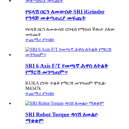
የፍላሽ በርን ለመውሰድ SRI iGrinder
የግዳጅ መቆጣጠሪያ መፍጨት
የፍላሽ በርን ለመውሰድ ሮቦቲክ የማሰብ ችሎታ ያለው
መፍጨት
ተጨማሪ ያንብቡ
SRI 6 Axis F/T የመጫኛ ሕዋስ ለትልቅ
የማርሽ መገጣጠም።
KUKA ሮቦት ትልቅ የማርሽ መገጣጠም ሞዴል፡
M4347k
ተጨማሪ ያንብቡ
SRI Robot Torque ዳሳሽ ለመልሶ
ማቋቋም