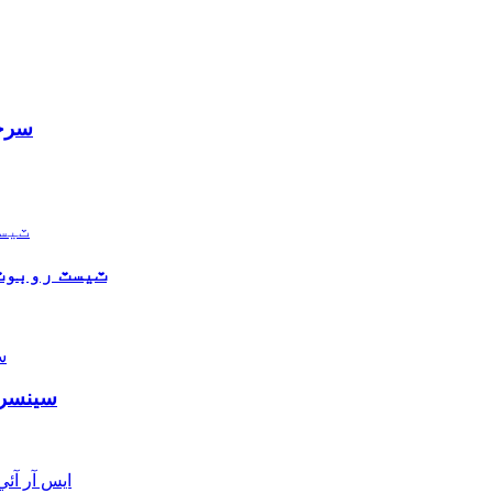
سرجي
SRI 6 Axis Sensor/ Transducer Covid-19 ٽيس
سرجيڪل روبو