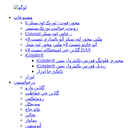
مصنوعات
6 محور قوت / ٽورڪ لوڊ سيلز
روبوٽ جوائنٽ ٽورڪ سينسر
Uniaxial ۽ خاص لوڊ سيلز
ملٽي محور لوڊ سيلز آٽو پائيداري ٽيسٽ لاءِ
آٽو حادثو ٽيسٽ لاءِ ملٽي محور لوڊ سيل
گاڏين جي استحڪام ٽيسٽ لاءِ DAS
iGrinder®
iGrinder® محوري فلوٽنگ فورس-ڪنٽرول پيس
iGrinder® ريڊيل فورس ڪنٽرول پيس
ڏاڪڻ جا اوزار
اوزار
درخواستون
گاڏين وارو
گاڏين جي حفاظت
روبوٽڪس
ميڊيڪل
عام جاچ
بحالي
پيداوار
آٽوميشن