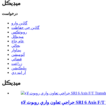
ميڊيڪل
درخواست
گاڏين وارو
گاڏين جي حفاظت
روبوٽڪس
ميڊيڪل
عام جاچ
بحالي
پيداوار
آٽوميشن
فضائي
زراعت
پبليڪيشن
آر اينڊ ڊي
ميڊيڪل
 لاءِ SRI 6 Axis F/T Transducer