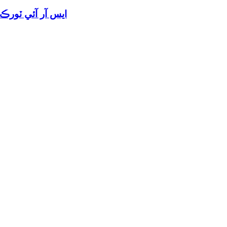
ايس آر آئي ٽورڪ