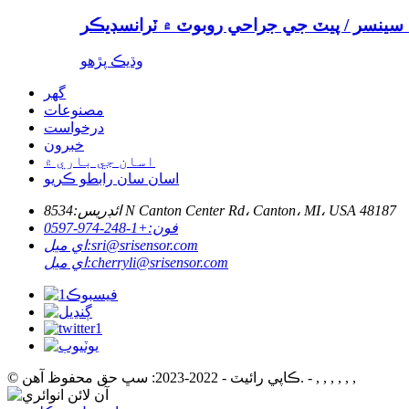
 سينسر / پيٽ جي جراحي روبوٽ ۾ ٽرانسڊيڪر
وڌيڪ پڙهو
گهر
مصنوعات
درخواست
خبرون
اسان جي باري ۾
اسان سان رابطو ڪريو
8534 N Canton Center Rd، Canton، MI، USA 48187
ائڊريس:
فون:
+1-248-974-0597
sri@srisensor.com
اي ميل:
cherryli@srisensor.com
اي ميل:
© ڪاپي رائيٽ - 2022-2023: سڀ حق محفوظ آهن. - , , , , , ,