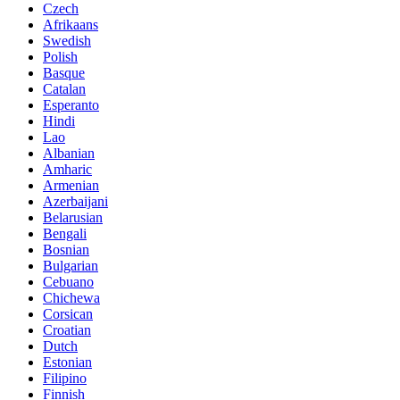
Czech
Afrikaans
Swedish
Polish
Basque
Catalan
Esperanto
Hindi
Lao
Albanian
Amharic
Armenian
Azerbaijani
Belarusian
Bengali
Bosnian
Bulgarian
Cebuano
Chichewa
Corsican
Croatian
Dutch
Estonian
Filipino
Finnish