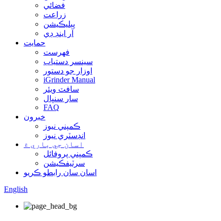
فضائي
زراعت
پبليڪيشن
آر اينڊ ڊي
حمايت
فهرست
سينسر دستياب
اوزار جو دستور
iGrinder Manual
سافٽ ويئر
سار سنڀال
FAQ
خبرون
ڪمپني نيوز
انڊسٽري نيوز
اسان جي باري ۾
ڪمپني پروفائل
سرٽيفڪيشن
اسان سان رابطو ڪريو
English