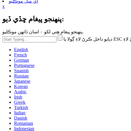
اي ميل موڪليو
x
پنهنجو پيغام ڇڏي ڏيو:
پنهنجو پيغام هتي لکو ۽ اسان ڏانهن موڪليو.
E بند ڪرڻ لاءِ
English
French
German
Portuguese
Spanish
Russian
Japanese
Korean
Arabic
Irish
Greek
Turkish
Italian
Danish
Romanian
Indonesian