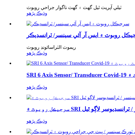
ٽيلي آپريٽ ٿيل گھٽ ۾ گھٽ ناگوار جراحي روبوٽ
وڌيڪ پڙهو
ڪل روبوٽ ۾ ايس آر آئي سينسر/ ٽرانسڊيڪر
ريموٽ الٽراسائونڊ روبوٽ
وڌيڪ پڙهو
ٽ روبوٽ ۾
وڌيڪ پڙهو
ٽ ۾ SRI سينسر / ٽرانسڊيوسر لاڳو ٿيل
وڌيڪ پڙهو