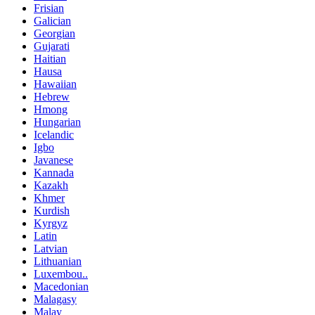
Frisian
Galician
Georgian
Gujarati
Haitian
Hausa
Hawaiian
Hebrew
Hmong
Hungarian
Icelandic
Igbo
Javanese
Kannada
Kazakh
Khmer
Kurdish
Kyrgyz
Latin
Latvian
Lithuanian
Luxembou..
Macedonian
Malagasy
Malay