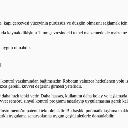
, kapı çerçevesi yüzeyinin pürüzsüz ve düzgün olmasını sağlamak için 
manda kaynak dikişinin 1 mm çevresindeki temel malzemede de malzeme
a uygun olmalıdır.
:
ot kontrol yazılımından bağımsızdır. Robotun yalnızca hedeflenen yolu
ızca gerekli kuvvet değerini girmesi yeterlidir.
daha hızlı tepki verir. Daha hassas, kullanımı daha kolay ve taşlamada
 kuvvet sensörü sinyal kontrol programı tasarlayıp uygulamasına gerek ka
Instruments'ın patentli teknolojisidir. Bu başlık, pnömatik taşlama makin
klı uygulama senaryolarına uygun çeşitli aletlerle donatılabilir.