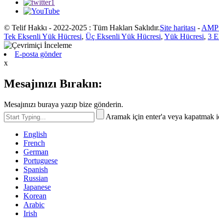
© Telif Hakkı - 2022-2025 : Tüm Hakları Saklıdır.
Site haritası
-
AMP 
Tek Eksenli Yük Hücresi
,
Üç Eksenli Yük Hücresi
,
Yük Hücresi
,
3 E
E-posta gönder
x
Mesajınızı Bırakın:
Mesajınızı buraya yazıp bize gönderin.
Aramak için enter'a veya kapatmak i
English
French
German
Portuguese
Spanish
Russian
Japanese
Korean
Arabic
Irish