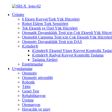
Ürünler
6 Eksen Kuvvet/Tork Yük Hücreleri
Robot Eklem Tork Sensörleri
Tek Eksenli ve Özel Yük Hücreleri
Otomatik Dayanıklılık Testi için Çok Eksenli Yük Hücrel
Otomobil Çarpışma Testi için Çok Eksenli Yük Hücreler
Otomotiv Dayanıklılık Testi için DAS
iGrinder®
iGrinder® Eksenel Yüzer Kuvvet Kontrollü Taşla
iGrinder® Radyal Kuvvet Kontrollü Taşlama
Taşlama Aletleri
Enstrümanlar
Uygulamalar
Otomotiv
Otomotiv güvenliği
Robotik
Tıbbi
Genel Test
Rehabilitasyon
Üretme
Otomasyon
Havacılık ve uzay