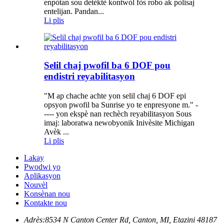
enpòtan sou detèktè kontwòl fòs robo ak polisaj
entelijan. Pandan...
Li plis
Selil chaj pwofil ba 6 DOF pou
endistri reyabilitasyon
"M ap chache achte yon selil chaj 6 DOF epi
opsyon pwofil ba Sunrise yo te enpresyone m." -
---- yon ekspè nan rechèch reyabilitasyon Sous
imaj: laboratwa newobyonik Inivèsite Michigan
Avèk ...
Li plis
Lakay
Pwodwi yo
Aplikasyon
Nouvèl
Konsènan nou
Kontakte nou
Adrès:
8534 N Canton Center Rd, Canton, MI, Etazini 48187