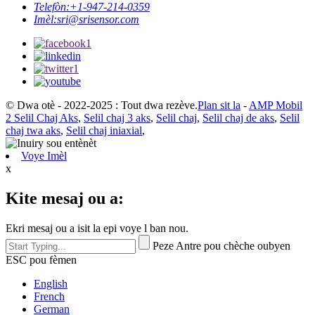
Telefòn:
+1-947-214-0359
Imèl:
sri@srisensor.com
© Dwa otè - 2022-2025 : Tout dwa rezève.
Plan sit la
-
AMP Mobil
2 Selil Chaj Aks
,
Selil chaj 3 aks
,
Selil chaj
,
Selil chaj de aks
,
Selil
chaj twa aks
,
Selil chaj iniaxial
,
Voye Imèl
x
Kite mesaj ou a:
Ekri mesaj ou a isit la epi voye l ban nou.
Peze Antre pou chèche oubyen
ESC pou fèmen
English
French
German