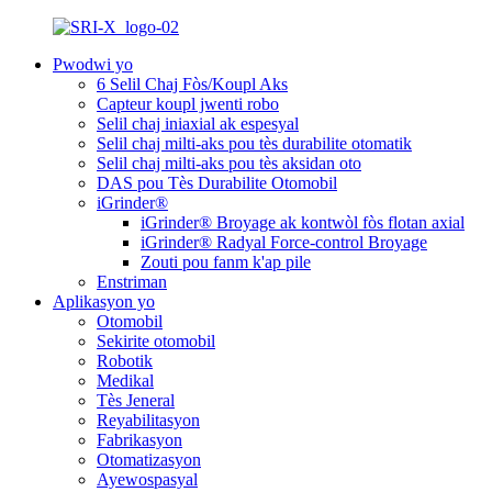
Pwodwi yo
6 Selil Chaj Fòs/Koupl Aks
Capteur koupl jwenti robo
Selil chaj iniaxial ak espesyal
Selil chaj milti-aks pou tès durabilite otomatik
Selil chaj milti-aks pou tès aksidan oto
DAS pou Tès Durabilite Otomobil
iGrinder®
iGrinder® Broyage ak kontwòl fòs flotan axial
iGrinder® Radyal Force-control Broyage
Zouti pou fanm k'ap pile
Enstriman
Aplikasyon yo
Otomobil
Sekirite otomobil
Robotik
Medikal
Tès Jeneral
Reyabilitasyon
Fabrikasyon
Otomatizasyon
Ayewospasyal