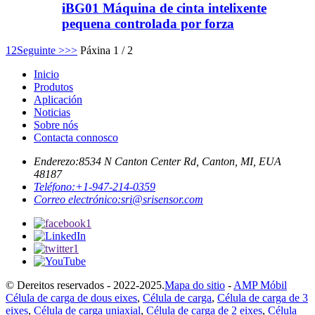
iBG01 Máquina de cinta intelixente
pequena controlada por forza
1
2
Seguinte >
>>
Páxina 1 / 2
Inicio
Produtos
Aplicación
Noticias
Sobre nós
Contacta connosco
Enderezo:
8534 N Canton Center Rd, Canton, MI, EUA
48187
Teléfono:
+1-947-214-0359
Correo electrónico:
sri@srisensor.com
© Dereitos reservados - 2022-2025.
Mapa do sitio
-
AMP Móbil
Célula de carga de dous eixes
,
Célula de carga
,
Célula de carga de 3
eixes
,
Célula de carga uniaxial
,
Célula de carga de 2 eixes
,
Célula