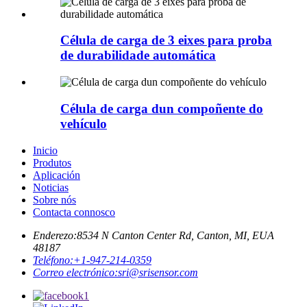
Célula de carga de 3 eixes para proba
de durabilidade automática
Célula de carga dun compoñente do
vehículo
Inicio
Produtos
Aplicación
Noticias
Sobre nós
Contacta connosco
Enderezo:
8534 N Canton Center Rd, Canton, MI, EUA
48187
Teléfono:
+1-947-214-0359
Correo electrónico:
sri@srisensor.com