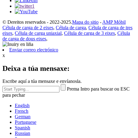
© Dereitos reservados - 2022-2025.
Mapa do sitio
-
AMP Móbil
Célula de carga de 2 eixes
,
Célula de carga
,
Célula de carga de tres
eixes
,
Célula de carga uniaxial
,
Célula de carga de 3 eixes
,
Célula
de carga de dous eixes
,
Enviar correo electrónico
x
Deixa a túa mensaxe:
Escribe aquí a túa mensaxe e envíanosla.
Prema Intro para buscar ou ESC
para pechar
English
French
German
Portuguese
Spanish
Russian