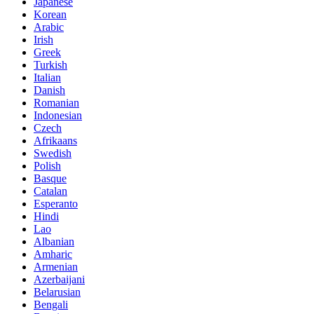
Japanese
Korean
Arabic
Irish
Greek
Turkish
Italian
Danish
Romanian
Indonesian
Czech
Afrikaans
Swedish
Polish
Basque
Catalan
Esperanto
Hindi
Lao
Albanian
Amharic
Armenian
Azerbaijani
Belarusian
Bengali