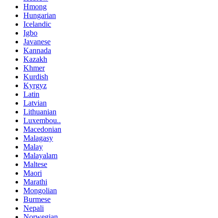
Hmong
Hungarian
Icelandic
Igbo
Javanese
Kannada
Kazakh
Khmer
Kurdish
Kyrgyz
Latin
Latvian
Lithuanian
Luxembou..
Macedonian
Malagasy
Malay
Malayalam
Maltese
Maori
Marathi
Mongolian
Burmese
Nepali
Norwegian