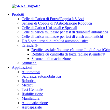
Prodotti
Celle di Caricu di Forza/Coppia à 6 Assi
Sensori di Coppia di l'Articolazione Robotica
Celle di Caricu Uniassiali è Speciali
Celle di carica multiasse per test di durabilità automatica
Celle di carica multiasse per test di crash automatichi
DAS per u test di durabilità automobilistica
iGrinder®
Rettifica assiale flottante cù cuntrollu di forza iGr
Rettifica cù cuntrollu di forza radiale iGrinder®
Strumenti di macinazione
Strumenti
Applicazioni
Automotivu
Sicurezza automobilistica
Robotica
Medicu
Test Generale
Riabilitazione
Manifattura
Automatizazione
Aerospaziale