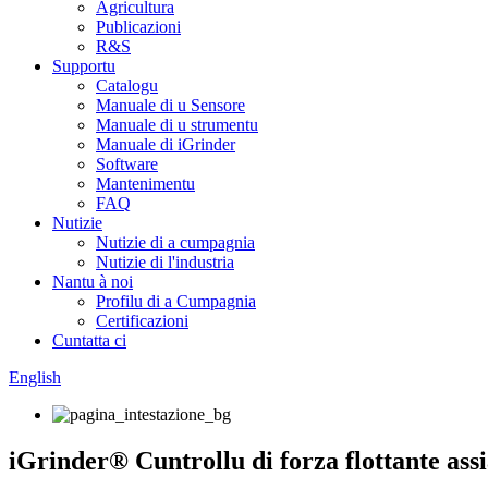
Agricultura
Publicazioni
R&S
Supportu
Catalogu
Manuale di u Sensore
Manuale di u strumentu
Manuale di iGrinder
Software
Mantenimentu
FAQ
Nutizie
Nutizie di a cumpagnia
Nutizie di l'industria
Nantu à noi
Profilu di a Cumpagnia
Certificazioni
Cuntatta ci
English
iGrinder® Cuntrollu di forza flottante assi