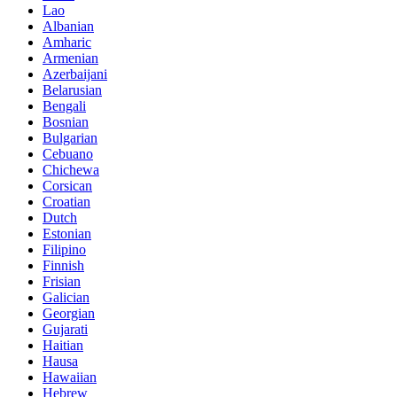
Lao
Albanian
Amharic
Armenian
Azerbaijani
Belarusian
Bengali
Bosnian
Bulgarian
Cebuano
Chichewa
Corsican
Croatian
Dutch
Estonian
Filipino
Finnish
Frisian
Galician
Georgian
Gujarati
Haitian
Hausa
Hawaiian
Hebrew