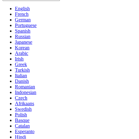
English
French
German
Portuguese
Spanish
Russian
Japanese
Korean
Arabic
Irish
Greek
Turkish
Italian
Danish
Romanian
Indonesian
Czech
Afrikaans
Swedish
Polish
Basque
Catalan
Esperanto
Hindi