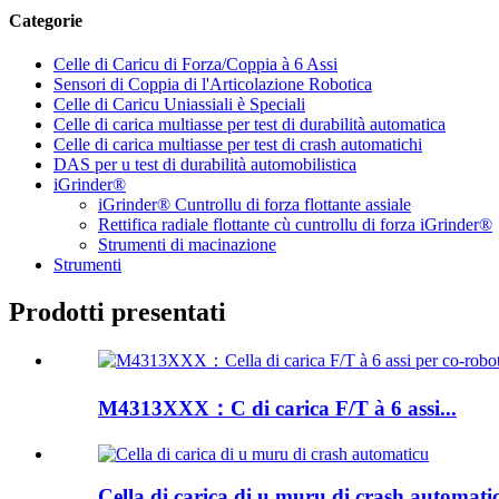
Categorie
Celle di Caricu di Forza/Coppia à 6 Assi
Sensori di Coppia di l'Articolazione Robotica
Celle di Caricu Uniassiali è Speciali
Celle di carica multiasse per test di durabilità automatica
Celle di carica multiasse per test di crash automatichi
DAS per u test di durabilità automobilistica
iGrinder®
iGrinder® Cuntrollu di forza flottante assiale
Rettifica radiale flottante cù cuntrollu di forza iGrinder®
Strumenti di macinazione
Strumenti
Prodotti presentati
M4313XXX：C di carica F/T à 6 assi...
Cella di carica di u muru di crash automati