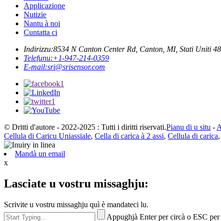
Applicazione
Nutizie
Nantu à noi
Cuntatta ci
Indirizzu:
8534 N Canton Center Rd, Canton, MI, Stati Uniti 4
Telefunu:
+1-947-214-0359
E-mail:
sri@srisensor.com
© Dritti d'autore - 2022-2025 : Tutti i diritti riservati.
Pianu di u situ
-
A
Cellula di Caricu Uniassiale
,
Cella di carica à 2 assi
,
Cellula di carica
Mandà un email
x
Lasciate u vostru missaghju:
Scrivite u vostru missaghju quì è mandateci lu.
Appughjà Enter per circà o ESC per