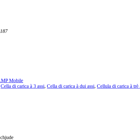
8187
MP Mobile
,
Cella di carica à 3 assi
,
Cella di carica à dui assi
,
Cellula di carica à trè 
 chjude