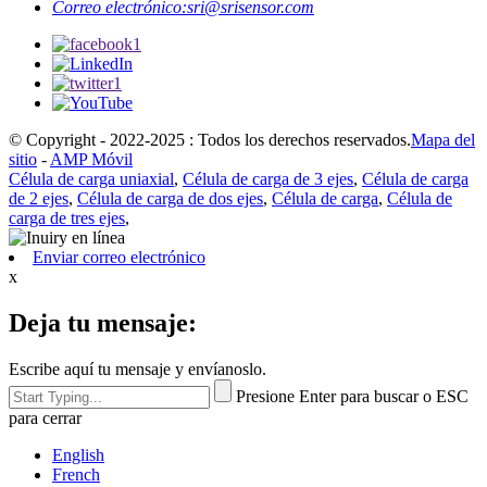
Correo electrónico:
sri@srisensor.com
© Copyright - 2022-2025 : Todos los derechos reservados.
Mapa del
sitio
-
AMP Móvil
Célula de carga uniaxial
,
Célula de carga de 3 ejes
,
Célula de carga
de 2 ejes
,
Célula de carga de dos ejes
,
Célula de carga
,
Célula de
carga de tres ejes
,
Enviar correo electrónico
x
Deja tu mensaje:
Escribe aquí tu mensaje y envíanoslo.
Presione Enter para buscar o ESC
para cerrar
English
French