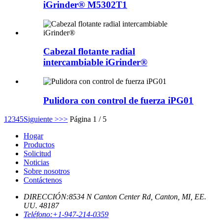
iGrinder® M5302T1
Cabezal flotante radial
intercambiable iGrinder®
Pulidora con control de fuerza iPG01
1
2
3
4
5
Siguiente >
>>
Página 1 / 5
Hogar
Productos
Solicitud
Noticias
Sobre nosotros
Contáctenos
DIRECCIÓN:
8534 N Canton Center Rd, Canton, MI, EE.
UU. 48187
Teléfono:
+1-947-214-0359