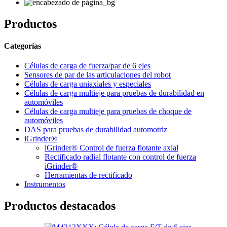
Productos
Categorías
Células de carga de fuerza/par de 6 ejes
Sensores de par de las articulaciones del robot
Células de carga uniaxiales y especiales
Células de carga multieje para pruebas de durabilidad en
automóviles
Células de carga multieje para pruebas de choque de
automóviles
DAS para pruebas de durabilidad automotriz
iGrinder®
iGrinder® Control de fuerza flotante axial
Rectificado radial flotante con control de fuerza
iGrinder®
Herramientas de rectificado
Instrumentos
Productos destacados