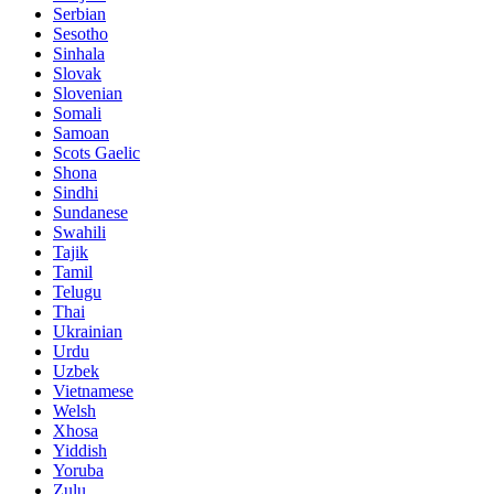
Serbian
Sesotho
Sinhala
Slovak
Slovenian
Somali
Samoan
Scots Gaelic
Shona
Sindhi
Sundanese
Swahili
Tajik
Tamil
Telugu
Thai
Ukrainian
Urdu
Uzbek
Vietnamese
Welsh
Xhosa
Yiddish
Yoruba
Zulu