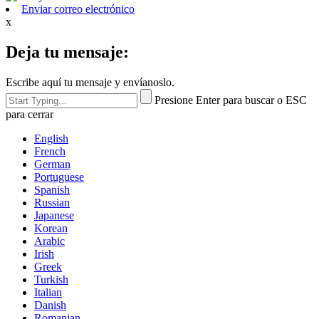
Enviar correo electrónico
x
Deja tu mensaje:
Escribe aquí tu mensaje y envíanoslo.
Presione Enter para buscar o ESC
para cerrar
English
French
German
Portuguese
Spanish
Russian
Japanese
Korean
Arabic
Irish
Greek
Turkish
Italian
Danish
Romanian