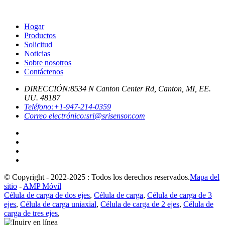
Hogar
Productos
Solicitud
Noticias
Sobre nosotros
Contáctenos
DIRECCIÓN:
8534 N Canton Center Rd, Canton, MI, EE.
UU. 48187
Teléfono:
+1-947-214-0359
Correo electrónico:
sri@srisensor.com
© Copyright - 2022-2025 : Todos los derechos reservados.
Mapa del
sitio
-
AMP Móvil
Célula de carga de dos ejes
,
Célula de carga
,
Célula de carga de 3
ejes
,
Célula de carga uniaxial
,
Célula de carga de 2 ejes
,
Célula de
carga de tres ejes
,