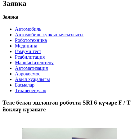
Заявка
Заявка
Автомобиль
Автомобиль куркынычсызлыгы
Робототехника
Медицина
Гомуми тест
Реабилитация
Manufactитештерү
Автоматизация
Аэрокосмос
Авыл хуҗалыгы
Басмалар
Тикшеренүләр
Теле белән эшләнгән роботта SRI 6 күчәре F / T
йөкләү күзәнәге