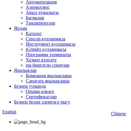
Автоматизация
Аэрокосмос
Авыл хуҗалыгы
Басмалар
Тикшеренүләр
Ярдәм
Каталог
Сенсор кулланмасы
Инструмент кулланмасы
iGrinder кулланмасы
Программа тәэминаты
Хезмәт күрсәтү
еш бирелгән сораулар
Яңалыклар
Компания яңалыклары
Сәнәгать яңалыклары
Безнең турында
Оешма өлкәсе
Сертификатлар
Безнең белән элемтәгә чыгу
English
Chinese