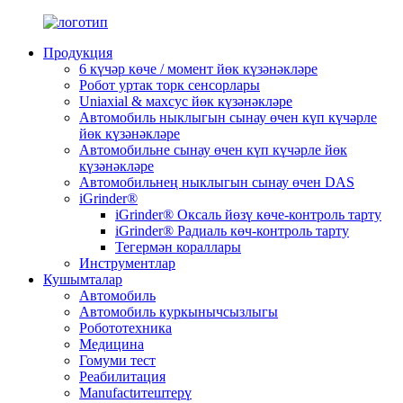
Продукция
6 күчәр көче / момент йөк күзәнәкләре
Робот уртак торк сенсорлары
Uniaxial & махсус йөк күзәнәкләре
Автомобиль ныклыгын сынау өчен күп күчәрле
йөк күзәнәкләре
Автомобильне сынау өчен күп күчәрле йөк
күзәнәкләре
Автомобильнең ныклыгын сынау өчен DAS
iGrinder®
iGrinder® Оксаль йөзү көче-контроль тарту
iGrinder® Радиаль көч-контроль тарту
Тегермән кораллары
Инструментлар
Кушымталар
Автомобиль
Автомобиль куркынычсызлыгы
Робототехника
Медицина
Гомуми тест
Реабилитация
Manufactитештерү