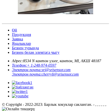
Өй
Продукция
Заявка
Яңалыклар
Безнең турында
Безнең белән элемтәгә чыгу
Адрес:
8534 N кантон үзәге, кантон, MI, АКШ 48187
Телефон:
+ 1-248-974-0597
Электрон почта:
sri@srisensor.com
Электрон почта:
cherryli@srisensor.com
© Copyright - 2022-2023: Барлык хокуклар сакланган. - , , , , , ,