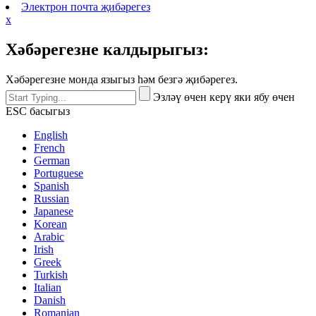
Электрон почта җибәрегез
x
Хәбәрегезне калдырыгыз:
Хәбәрегезне монда языгыз һәм безгә җибәрегез.
Эзләү өчен керү яки ябу өчен
ESC басыгыз
English
French
German
Portuguese
Spanish
Russian
Japanese
Korean
Arabic
Irish
Greek
Turkish
Italian
Danish
Romanian