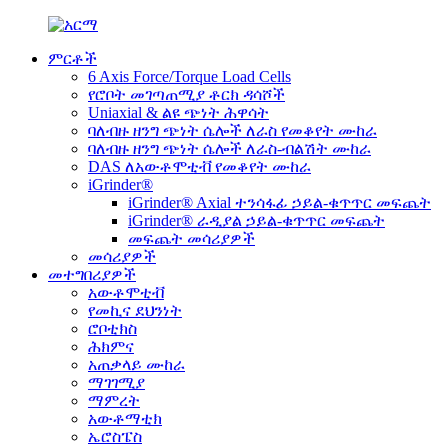
ምርቶች
6 Axis Force/Torque Load Cells
የሮቦት መገጣጠሚያ ቶርክ ዳሳሾች
Uniaxial & ልዩ ጭነት ሕዋሳት
ባለብዙ ዘንግ ጭነት ሴሎች ለራስ የመቆየት ሙከራ
ባለብዙ ዘንግ ጭነት ሴሎች ለራስ-ብልሽት ሙከራ
DAS ለአውቶሞቲቭ የመቆየት ሙከራ
iGrinder®
iGrinder® Axial ተንሳፋፊ ኃይል-ቁጥጥር መፍጨት
iGrinder® ራዲያል ኃይል-ቁጥጥር መፍጨት
መፍጨት መሳሪያዎች
መሳሪያዎች
መተግበሪያዎች
አውቶሞቲቭ
የመኪና ደህንነት
ሮቦቲክስ
ሕክምና
አጠቃላይ ሙከራ
ማገገሚያ
ማምረት
አውቶማቲክ
ኤሮስፔስ