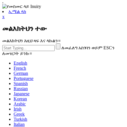
,
ኢሜል ላክ
x
መልእክትህን ተው
መልእክትህን እዚህ ጻፍ እና ላኩልን።
ለመፈለግ አስገባን ወይም ESCን
ለመዝጋት ይንኩ።
English
French
German
Portuguese
Spanish
Russian
Japanese
Korean
Arabic
Irish
Greek
Turkish
Italian