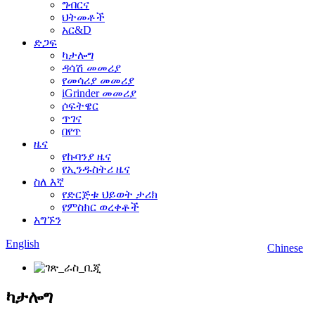
ግብርና
ህትመቶች
አር&D
ድጋፍ
ካታሎግ
ዳሳሽ መመሪያ
የመሳሪያ መመሪያ
iGrinder መመሪያ
ሶፍትዌር
ጥገና
በየጥ
ዜና
የኩባንያ ዜና
የኢንዱስትሪ ዜና
ስለ እኛ
የድርጅቱ ህይወት ታሪክ
የምስክር ወረቀቶች
አግኙን
English
Chinese
ካታሎግ